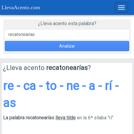
LlevaAcento.com
Regla
de
acent
¿Lleva acento esta palabra?
Analizar
¿Lleva acento
recatonearías
?
re - ca - to - ne - a - rí -
as
La palabra recatonearías
lleva tilde
en la 6ª sílaba "rí"