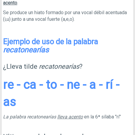
acento
.
Se produce un hiato formado por una vocal débil acentuada
(i,u) junto a una vocal fuerte (a,e,o).
Ejemplo de uso de la palabra
recatonearías
¿Lleva tilde
recatonearías
?
re - ca - to - ne - a - rí -
as
La palabra recatonearías
lleva acento
en la 6ª sílaba "rí"