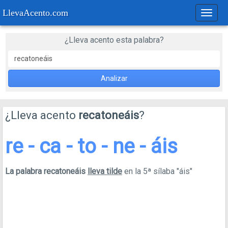
LlevaAcento.com
Regla
de
acent
¿Lleva acento esta palabra?
Analizar
¿Lleva acento
recatoneáis
?
re - ca - to - ne - áis
La palabra recatoneáis
lleva tilde
en la 5ª sílaba "áis"