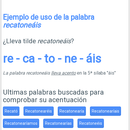
Ejemplo de uso de la palabra
recatoneáis
¿Lleva tilde
recatoneáis
?
re - ca - to - ne - áis
La palabra recatoneáis
lleva acento
en la 5ª sílaba "áis"
Ultimas palabras buscadas para
comprobar su acentuación
Recató
Recatonearéis
Recatonearía
Recatonearíais
Recatonearíamos
Recatonearías
Recatoneéis