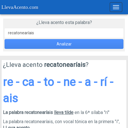
LlevaAcento.com
Regla
de
acent
¿Lleva acento esta palabra?
Analizar
¿Lleva acento
recatonearíais
?
re - ca - to - ne - a - rí -
ais
La palabra recatonearíais
lleva tilde
en la 6ª sílaba "rí"
La palabra recatonearíais, con vocal tónica en la primera "i",
LLeva acento
.