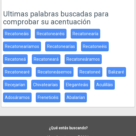
Ultimas palabras buscadas para
comprobar su acentuación
Recatoneáis
Recatonearéis
Recatonearía
Recatonearíamos
Recatonearías
Recatoneéis
Recatoneá
Recatoneará
Recatoneáramos
Recatonearé
Recatoneásemos
Recatoneé
Balizaré
Recejarían
Chivatearíais
Eleganteáis
Aculilláis
Adosáramos
Freneticéis
Abalarían
¿Qué estás buscando?