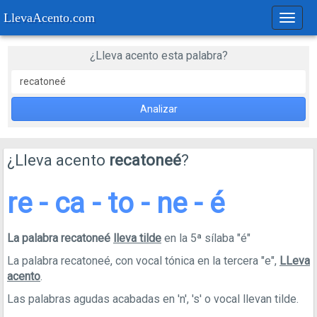
LlevaAcento.com
Regla
de
acent
¿Lleva acento esta palabra?
Analizar
¿Lleva acento
recatoneé
?
re - ca - to - ne - é
La palabra recatoneé
lleva tilde
en la 5ª sílaba "é"
La palabra recatoneé, con vocal tónica en la tercera "e",
LLeva
acento
.
Las palabras agudas acabadas en 'n', 's' o vocal llevan tilde.