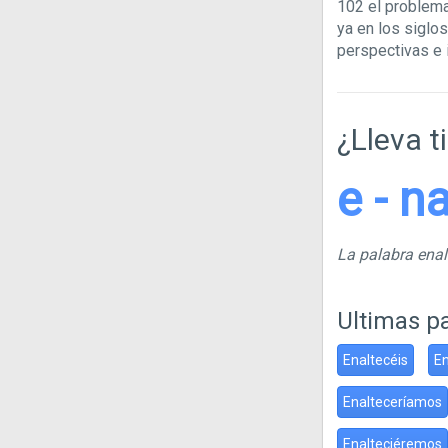
102 el problema 
ya en los siglos
perspectivas e i
¿Lleva t
e - na
La palabra ena
Ultimas p
Enaltecéis
En
Enalteceríamos
Enalteciéremos