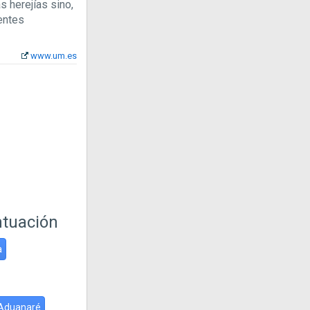
s herejías sino,
rentes
www.um.es
ntuación
a
Aduanaré