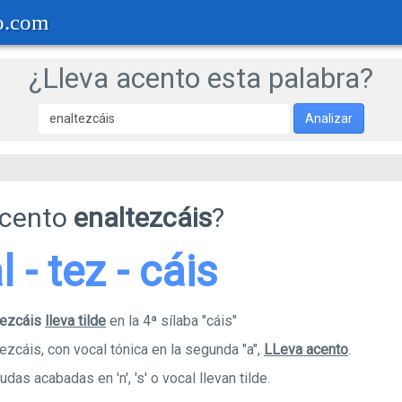
o.com
¿Lleva acento esta palabra?
Analizar
acento
enaltezcáis
?
l - tez - cáis
tezcáis
lleva tilde
en la 4ª sílaba "cáis"
ezcáis, con vocal tónica en la segunda "a",
LLeva acento
.
das acabadas en 'n', 's' o vocal llevan tilde.