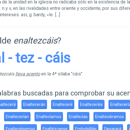
de la unidad en la iglesia no radicaba sólo en la existencia de la
. n y v, en las rivalidades entre oriente y occidente, por sus dife
ntereses. así, g. bardy, «le
[...]
ilde
enaltezcáis
?
l - tez - cáis
ltezcáis
lleva acento
en la 4ª sílaba "cáis"
alabras buscadas para comprobar su ace
altecerá
Enaltecerán
Enalteceré
Enalteceréis
Enaltecerí
Enaltecerían
Enaltecíamos
Enaltecías
Enalteciéramos
Enalteciésemos
Enaltézcanse
Embolsilláis
Deparará