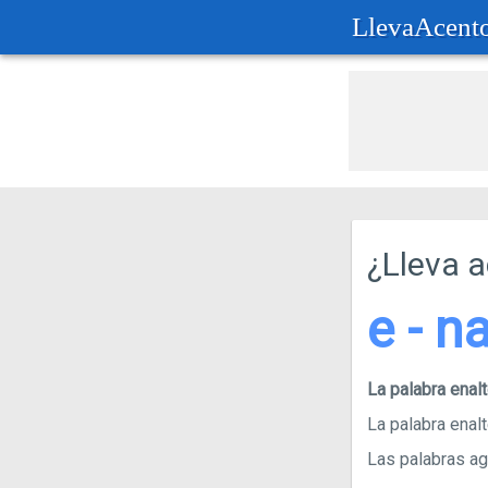
LlevaAcent
¿Lleva 
e - na
La palabra enal
La palabra enalt
Las palabras agu