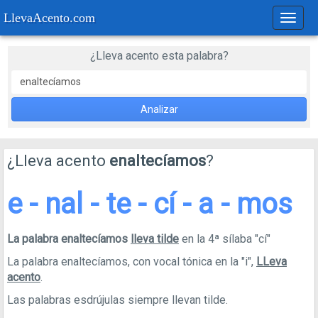
LlevaAcento.com
Regla
de
acent
¿Lleva acento esta palabra?
Analizar
¿Lleva acento
enaltecíamos
?
e - nal - te - cí - a - mos
La palabra enaltecíamos
lleva tilde
en la 4ª sílaba "cí"
La palabra enaltecíamos, con vocal tónica en la "i",
LLeva
acento
.
Las palabras esdrújulas siempre llevan tilde.