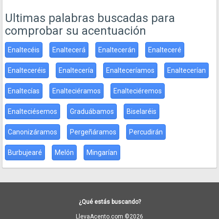
Ultimas palabras buscadas para
comprobar su acentuación
Enaltecéis
Enaltecerá
Enaltecerán
Enalteceré
Enalteceréis
Enaltecería
Enalteceríamos
Enaltecerían
Enaltecías
Enalteciéramos
Enalteciéremos
Enalteciésemos
Graduábamos
Biselaréis
Canonizáramos
Pergeñáramos
Percudirán
Burbujearé
Melón
Mingarían
¿Qué estás buscando?
LlevaAcento.com ©2026