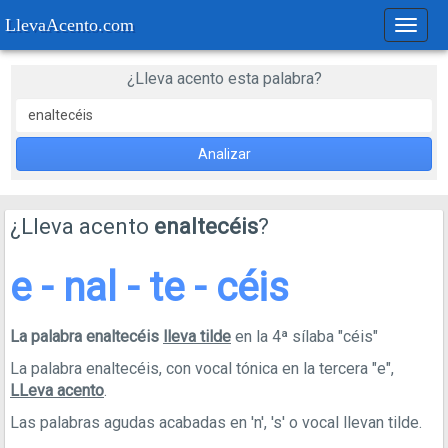
LlevaAcento.com
Regla
de
acent
¿Lleva acento esta palabra?
Analizar
¿Lleva acento
enaltecéis
?
e - nal - te - céis
La palabra enaltecéis
lleva tilde
en la 4ª sílaba "céis"
La palabra enaltecéis, con vocal tónica en la tercera "e",
LLeva acento
.
Las palabras agudas acabadas en 'n', 's' o vocal llevan tilde.