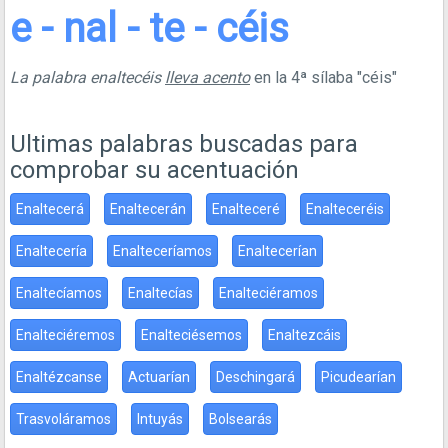
e - nal - te - céis
La palabra enaltecéis
lleva acento
en la 4ª sílaba "céis"
Ultimas palabras buscadas para
comprobar su acentuación
Enaltecerá
Enaltecerán
Enalteceré
Enalteceréis
Enaltecería
Enalteceríamos
Enaltecerían
Enaltecíamos
Enaltecías
Enalteciéramos
Enalteciéremos
Enalteciésemos
Enaltezcáis
Enaltézcanse
Actuarían
Deschingará
Picudearían
Trasvoláramos
Intuyás
Bolsearás