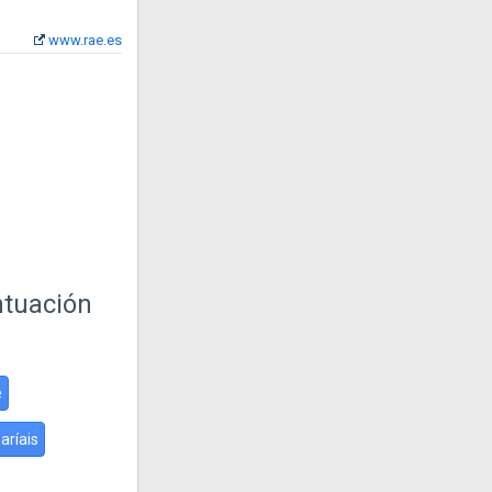
www.rae.es
ntuación
é
aríais