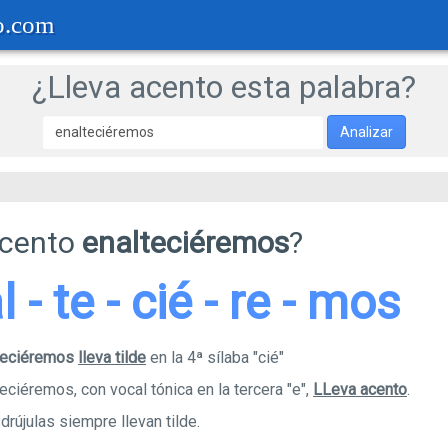
o.com
¿Lleva acento esta palabra?
Analizar
acento
enalteciéremos
?
l - te - cié - re - mos
lteciéremos
lleva tilde
en la 4ª sílaba "cié"
eciéremos, con vocal tónica en la tercera "e",
LLeva acento
.
rújulas siempre llevan tilde.