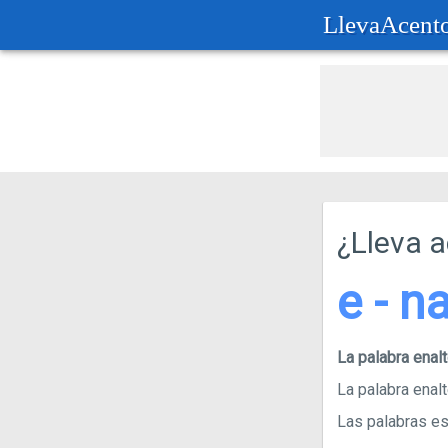
LlevaAcent
¿Lleva 
e - na
La palabra ena
La palabra enalt
Las palabras esd