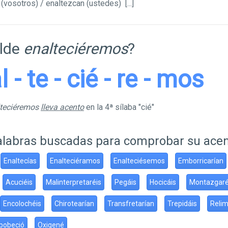
 (vosotros) / enaltezcan (ustedes)
[...]
ilde
enalteciéremos
?
l - te - cié - re - mos
lteciéremos
lleva acento
en la 4ª sílaba "cié"
alabras buscadas para comprobar su ace
Enaltecías
Enalteciéramos
Enalteciésemos
Emborricarían
Acuciéis
Malinterpretaréis
Pegáis
Hocicáis
Montazgar
Encolochéis
Chirotearían
Transfretarían
Trepidáis
Relim
bobeció
Oxigené