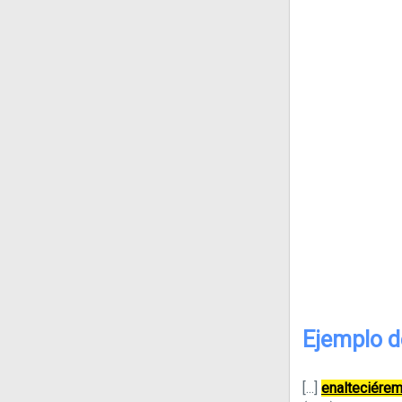
Ejemplo d
[...]
enalteciére