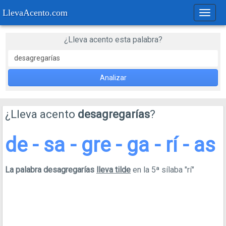
LlevaAcento.com
Regla
de
acent
¿Lleva acento esta palabra?
Analizar
¿Lleva acento
desagregarías
?
de - sa - gre - ga - rí - as
La palabra desagregarías
lleva tilde
en la 5ª sílaba "rí"