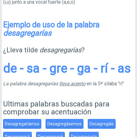
(i,u) junto a una vocal fuerte (a,e,o).
Ejemplo de uso de la palabra
desagregarías
¿Lleva tilde
desagregarías
?
de - sa - gre - ga - rí - as
La palabra desagregarías
lleva acento
en la 5ª sílaba "rí"
Ultimas palabras buscadas para
comprobar su acentuación
Desagregaríamos
Desagregásemos
Desagregáis
Desagregará
Desagregaré
Desagregaría