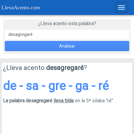
LlevaAcento.com
Regla
de
acent
¿Lleva acento esta palabra?
Analizar
¿Lleva acento
desagregaré
?
de - sa - gre - ga - ré
La palabra desagregaré
lleva tilde
en la 5ª sílaba "ré"