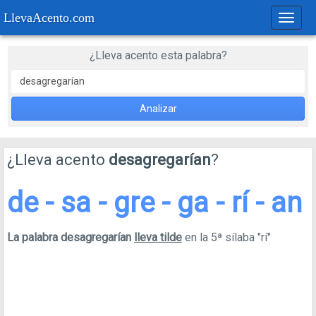
LlevaAcento.com
Regla
de
acent
¿Lleva acento esta palabra?
Analizar
¿Lleva acento
desagregarían
?
de - sa - gre - ga - rí - an
La palabra desagregarían
lleva tilde
en la 5ª sílaba "rí"