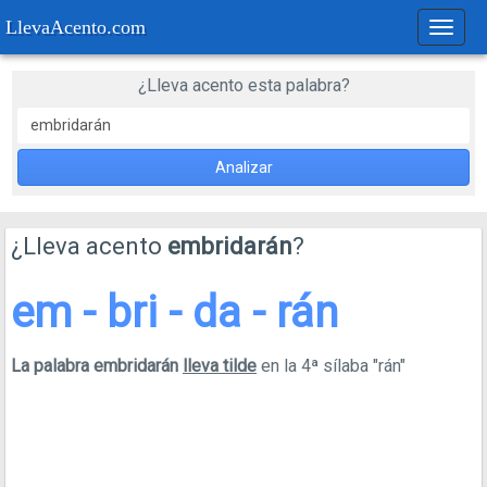
LlevaAcento.com
Regla
de
acent
¿Lleva acento esta palabra?
Analizar
¿Lleva acento
embridarán
?
em - bri - da - rán
La palabra embridarán
lleva tilde
en la 4ª sílaba "rán"