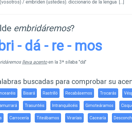
(vosotros) / embriden (ustedes). diccionario de la lengua
[...]
ilde
embridáremos
?
bri - dá - re - mos
bridáremos
lleva acento
en la 3ª sílaba "dá"
alabras buscadas para comprobar su ace
ncearéis
Bisará
Rastrilló
Recabásemos
Trocarás
Vés
amurrará
Trasuntéis
Intranquilicéis
Gimoteáramos
Cisq
s
Carrocería
Titeábamos
Viraríais
Cacearía
Desconch