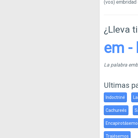
(vos) embridad 
¿Lleva t
em - 
La palabra em
Ultimas p
Indoctriné
La
Cachureés
S
Encapirotásemo
Trajésemos