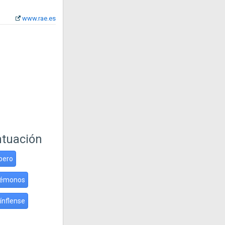
www.rae.es
ntuación
pero
uémonos
ínflense