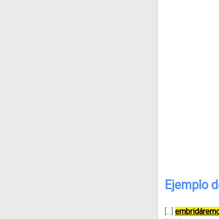
Ejemplo d
[...]
embridárem