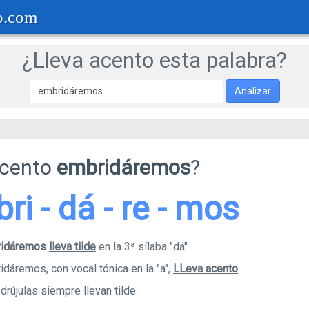
o.com
¿Lleva acento esta palabra?
Analizar
acento
embridáremos
?
bri - dá - re - mos
ridáremos
lleva tilde
en la 3ª sílaba "dá"
idáremos, con vocal tónica en la "a",
LLeva acento
.
rújulas siempre llevan tilde.