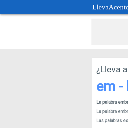
LlevaAcent
¿Lleva 
em - 
La palabra emb
La palabra embr
Las palabras esd