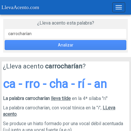
LlevaAcento.com
Regla
de
acent
¿Lleva acento esta palabra?
Analizar
¿Lleva acento
carrocharían
?
ca - rro - cha - rí - an
La palabra carrocharían
lleva tilde
en la 4ª sílaba "rí"
La palabra carrocharían, con vocal tónica en la "i",
LLeva
acento
.
Se produce un hiato formado por una vocal débil acentuada
(i,u) junto a una vocal fuerte (a,e,o).