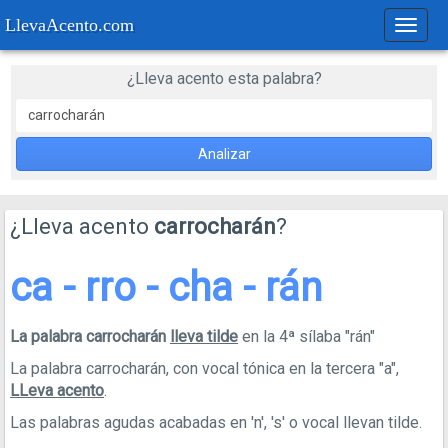
LlevaAcento.com
Regla
de
acent
¿Lleva acento esta palabra?
Analizar
¿Lleva acento
carrocharán
?
ca - rro - cha - rán
La palabra carrocharán
lleva tilde
en la 4ª sílaba "rán"
La palabra carrocharán, con vocal tónica en la tercera "a",
LLeva acento
.
Las palabras agudas acabadas en 'n', 's' o vocal llevan tilde.