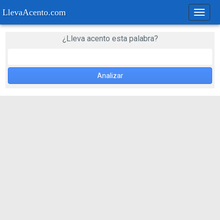
LlevaAcento.com
Regla
de
acent
¿Lleva acento esta palabra?
Analizar