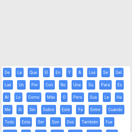
De
La
Que
El
En
Y
A
Los
Se
Del
Las
Un
Por
Con
No
Una
Su
Para
Es
Al
Lo
Como
Más
O
Pero
Sus
Le
Ha
Me
Si
Sin
Sobre
Este
Ya
Entre
Cuando
Todo
Esta
Ser
Son
Dos
También
Fue