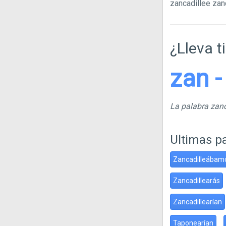
zancadillee zan
¿Lleva t
zan - 
La palabra zanc
Ultimas p
Zancadilleábam
Zancadillearás
Zancadillearían
Taponearían