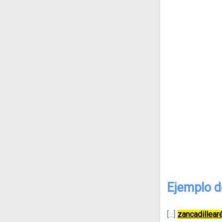
Ejemplo d
[...]
zancadillear