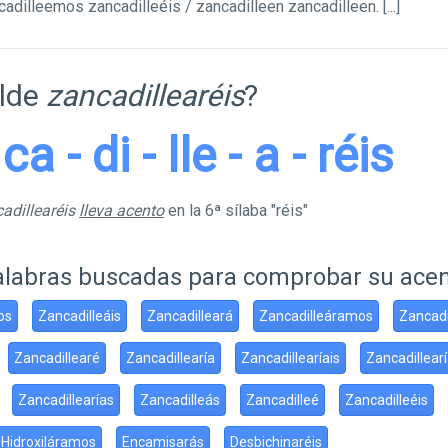
cadilleemos zancadilleéis / zancadilleen zancadilleen.
[...]
ilde
zancadillearéis
?
ca - di - lle - a - réis
adillearéis
lleva acento
en la 6ª sílaba "réis"
alabras buscadas para comprobar su ace
os
Zancadilleáis
Zancadilleará
Zancadilleáramos
Zancadi
Zancadillearé
Zancadillearía
Zancadillearíais
Zancadillea
Zancadillearías
Zancadilleás
Zancadilleé
Zancadilleéis
Hidroxiláramos
Encamisarás
Desbichinaréis