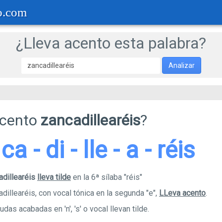
o.com
¿Lleva acento esta palabra?
Analizar
acento
zancadillearéis
?
ca - di - lle - a - réis
adillearéis
lleva tilde
en la 6ª sílaba "réis"
dillearéis, con vocal tónica en la segunda "e",
LLeva acento
.
das acabadas en 'n', 's' o vocal llevan tilde.