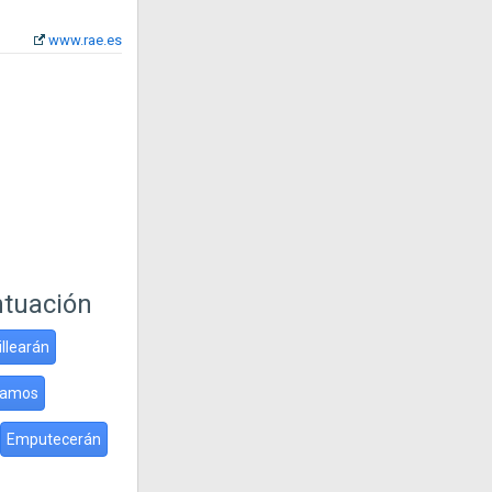
www.rae.es
ntuación
llearán
ríamos
Emputecerán