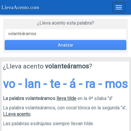
LlevaAcento.com
Regla
de
acent
¿Lleva acento esta palabra?
Analizar
¿Lleva acento
volanteáramos
?
vo - lan - te - á - ra - mos
La palabra volanteáramos
lleva tilde
en la 4ª sílaba "á"
La palabra volanteáramos, con vocal tónica en la segunda "a",
LLeva acento
.
Las palabras esdrújulas siempre llevan tilde.