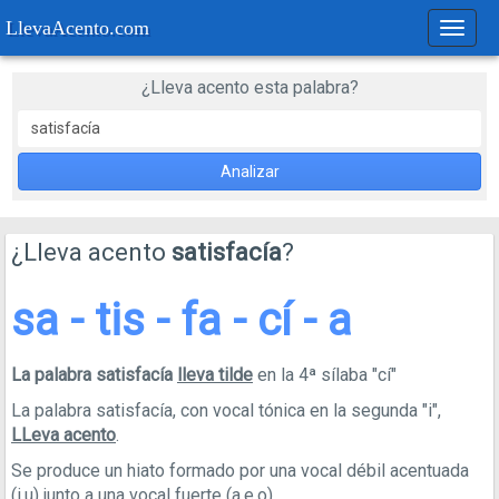
LlevaAcento.com
Regla
de
acent
¿Lleva acento esta palabra?
Analizar
¿Lleva acento
satisfacía
?
sa - tis - fa - cí - a
La palabra satisfacía
lleva tilde
en la 4ª sílaba "cí"
La palabra satisfacía, con vocal tónica en la segunda "i",
LLeva acento
.
Se produce un hiato formado por una vocal débil acentuada
(i,u) junto a una vocal fuerte (a,e,o).