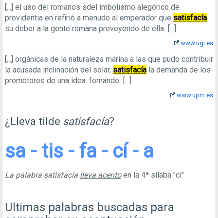
[...]
el uso del romanos sdel imbolismo alegórico de
providentia en refirió a menudo al emperador que
satisfacía
su deber a la gente romana proveyendo de ella
[...]
www.ugr.es
[...]
orgánicas de la naturaleza marina a las que pudo contribuir
la acusada inclinación del solar,
satisfacía
la demanda de los
promotores de una idea. fernando
[...]
www.upm.es
¿Lleva tilde
satisfacía
?
sa - tis - fa - cí - a
La palabra satisfacía
lleva acento
en la 4ª sílaba "cí"
Ultimas palabras buscadas para