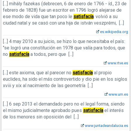
[...]
mihály fazekas (debrecen, 6 de enero de 1766 - íd., 23 de
febrero de 1828) fue un escritor en 1796 logró alejarse de
ese modo de vida que tan poco le
satisfacía
. volvió a su
ciudad natal y se casó con una hija de istván veszprémi,
[...]
es.wikipedia.org
[...]
4 may 2010
a su juicio, se hizo lo que necesitaba el país:
"se logró una constitución en 1978 que valía para todos, que
no
satisfacía
a todos, pero que
[...]
www.rtve.es
[...]
este axioma, que al parecer no
satisfacía
al propio
euclides, ha sido el más controvertido y dio pie en los siglos
xviii y xix al nacimiento de las geometría
[...]
www.um.es
[...]
6 sep 2013
el demandado pero no el legal forma, siendo
el mismo judicialmente aprobado pues
satisfacía
el interés
de los menores sin oposición del
[...]
www.juntadeandalucia.es