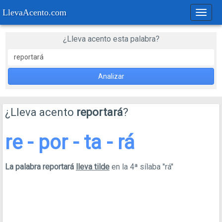
LlevaAcento.com
Regla
de
acent
¿Lleva acento esta palabra?
Analizar
¿Lleva acento
reportará
?
re - por - ta - rá
La palabra reportará
lleva tilde
en la 4ª sílaba "rá"