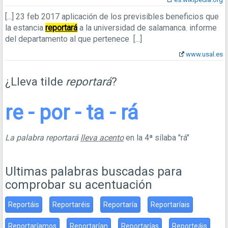
[...]
23 feb 2017
aplicación de los previsibles beneficios que
la estancia
reportará
a la universidad de salamanca. informe
del departamento al que pertenece
[...]
www.usal.es
¿Lleva tilde
reportará
?
re - por - ta - rá
La palabra reportará
lleva acento
en la 4ª sílaba "rá"
Ultimas palabras buscadas para
comprobar su acentuación
Reportáis
Reportaréis
Reportaría
Reportaríais
Reportaríamos
Reportarían
Reportarías
Reporteáis