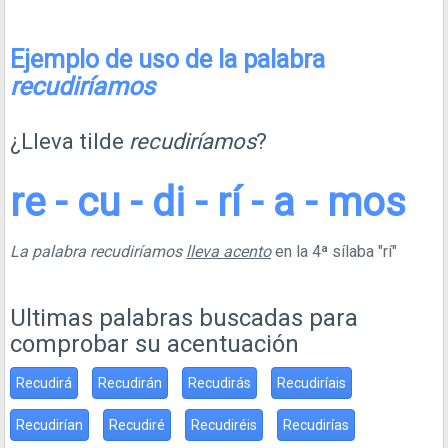
Ejemplo de uso de la palabra
recudiríamos
¿Lleva tilde
recudiríamos
?
re - cu - di - rí - a - mos
La palabra recudiríamos
lleva acento
en la 4ª sílaba "rí"
Ultimas palabras buscadas para
comprobar su acentuación
Recudirá
Recudirán
Recudirás
Recudiríais
Recudirían
Recudiré
Recudiréis
Recudirías