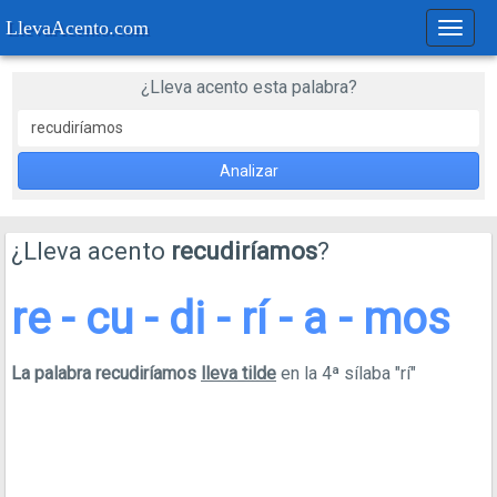
LlevaAcento.com
Regla
de
acent
¿Lleva acento esta palabra?
Analizar
¿Lleva acento
recudiríamos
?
re - cu - di - rí - a - mos
La palabra recudiríamos
lleva tilde
en la 4ª sílaba "rí"