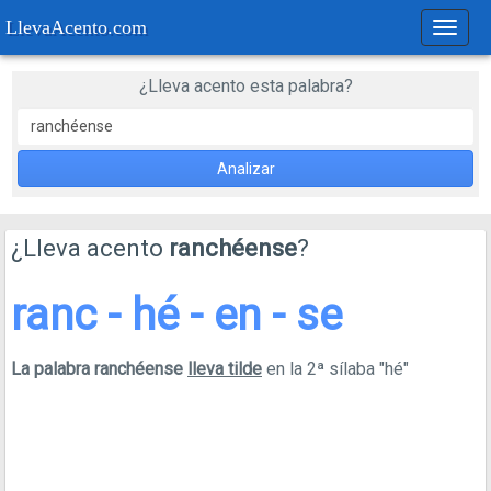
LlevaAcento.com
Regla
de
acent
¿Lleva acento esta palabra?
Analizar
¿Lleva acento
ranchéense
?
ranc - hé - en - se
La palabra ranchéense
lleva tilde
en la 2ª sílaba "hé"