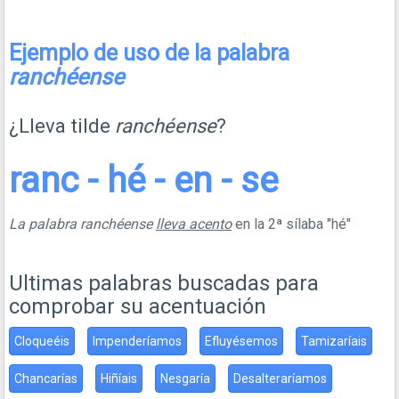
Ejemplo de uso de la palabra
ranchéense
¿Lleva tilde
ranchéense
?
ranc - hé - en - se
La palabra ranchéense
lleva acento
en la 2ª sílaba "hé"
Ultimas palabras buscadas para
comprobar su acentuación
Cloqueéis
Impenderíamos
Efluyésemos
Tamizaríais
Chancarías
Hiñíais
Nesgaría
Desalteraríamos