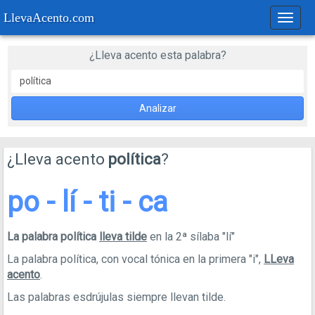
LlevaAcento.com
Regla
de
acent
¿Lleva acento esta palabra?
Analizar
¿Lleva acento
política
?
po - lí - ti - ca
La palabra política
lleva tilde
en la 2ª sílaba "lí"
La palabra política, con vocal tónica en la primera "i",
LLeva
acento
.
Las palabras esdrújulas siempre llevan tilde.