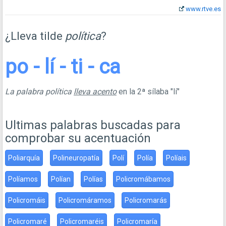
www.rtve.es
¿Lleva tilde
política
?
po - lí - ti - ca
La palabra política
lleva acento
en la 2ª sílaba "lí"
Ultimas palabras buscadas para
comprobar su acentuación
Poliarquía
Polineuropatía
Polí
Polía
Políais
Políamos
Polían
Polías
Policromábamos
Policromáis
Policromáramos
Policromarás
Policromaré
Policromaréis
Policromaría