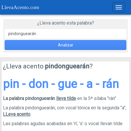
LlevaAcento.com
Regla
de
acent
¿Lleva acento esta palabra?
Analizar
¿Lleva acento
pindonguearán
?
pin - don - gue - a - rán
La palabra pindonguearán
lleva tilde
en la 5ª sílaba "rán"
La palabra pindonguearán, con vocal tónica en la segunda "a",
LLeva acento
.
Las palabras agudas acabadas en 'n', 's' o vocal llevan tilde.