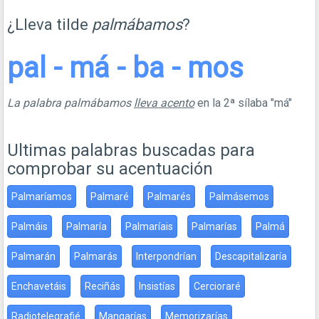
¿Lleva tilde
palmábamos
?
pal - má - ba - mos
La palabra palmábamos
lleva acento
en la 2ª sílaba "má"
Ultimas palabras buscadas para
comprobar su acentuación
Palmaríamos
Palmaré
Palmarés
Palmásemos
Palmáis
Palmaría
Palmaríais
Palmarías
Palmá
Palmarán
Palmarás
Interpondrían
Descapitalizaría
Enchavetáis
Reciñás
Insistías
Cercioraré
Radiotelegrafié
Mangarías
Memorizarías