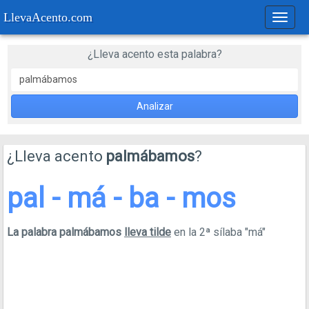
LlevaAcento.com
Regla
de
acent
¿Lleva acento esta palabra?
Analizar
¿Lleva acento
palmábamos
?
pal - má - ba - mos
La palabra palmábamos
lleva tilde
en la 2ª sílaba "má"