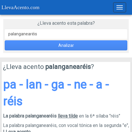
LlevaAcento.com
Regla
de
acent
¿Lleva acento esta palabra?
Analizar
¿Lleva acento
palanganearéis
?
pa - lan - ga - ne - a -
réis
La palabra palanganearéis
lleva tilde
en la 6ª sílaba "réis"
La palabra palanganearéis, con vocal tónica en la segunda "e",
LLeva acento
.