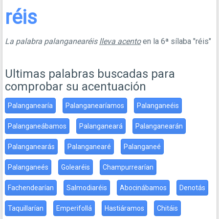
réis
La palabra palanganearéis
lleva acento
en la 6ª sílaba "réis"
Ultimas palabras buscadas para
comprobar su acentuación
Palanganearía
Palanganearíamos
Palanganeéis
Palanganeábamos
Palanganeará
Palanganearán
Palanganearás
Palanganearé
Palanganeé
Palanganeés
Golearéis
Champurrearían
Fachendearían
Salmodiaréis
Abocinábamos
Denotás
Taquillarían
Emperifollá
Hastiáramos
Chitáis