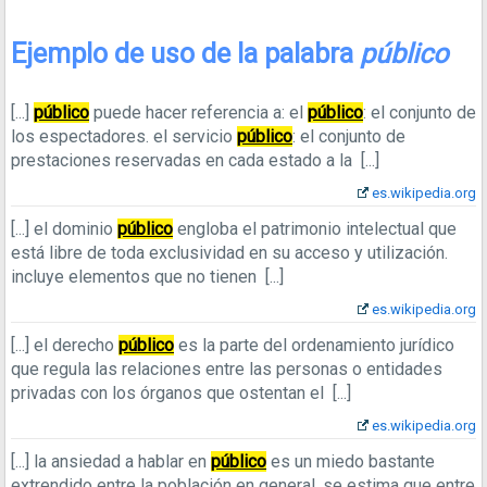
Ejemplo de uso de la palabra
público
[...]
público
puede hacer referencia a: el
público
: el conjunto de
los espectadores. el servicio
público
: el conjunto de
prestaciones reservadas en cada estado a la
[...]
es.wikipedia.org
[...]
el dominio
público
engloba el patrimonio intelectual que
está libre de toda exclusividad en su acceso y utilización.
incluye elementos que no tienen
[...]
es.wikipedia.org
[...]
el derecho
público
es la parte del ordenamiento jurídico
que regula las relaciones entre las personas o entidades
privadas con los órganos que ostentan el
[...]
es.wikipedia.org
[...]
la ansiedad a hablar en
público
es un miedo bastante
extrendido entre la población en general. se estima que entre