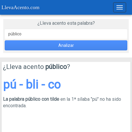
LlevaAcento.com
Regla
de
acent
¿Lleva acento esta palabra?
Analizar
¿Lleva acento
público
?
pú - bli - co
La palabra público con tilde
en la 1ª sílaba "pú" no ha sido
encontrada.