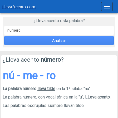
LlevaAcento.com
Regla
de
acent
¿Lleva acento esta palabra?
Analizar
¿Lleva acento
número
?
nú - me - ro
La palabra número
lleva tilde
en la 1ª sílaba "nú"
La palabra número, con vocal tónica en la "u",
LLeva acento
.
Las palabras esdrújulas siempre llevan tilde.