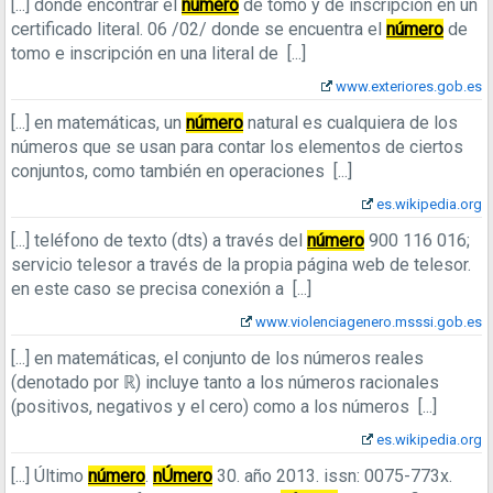
[...]
​donde encontrar el
número
de tomo y de inscripción en un
certificado literal. 06 /02/ ​donde se encuentra el
número
de
tomo e inscripción en una literal de
[...]
www.exteriores.gob.es
[...]
en matemáticas, un
número
natural es cualquiera de los
números que se usan para contar los elementos de ciertos
conjuntos, como también en operaciones
[...]
es.wikipedia.org
[...]
teléfono de texto (dts) a través del
número
900 116 016;
servicio telesor a través de la propia página web de telesor.
en este caso se precisa conexión a
[...]
www.violenciagenero.msssi.gob.es
[...]
en matemáticas, el conjunto de los números reales
(denotado por ℝ) incluye tanto a los números racionales
(positivos, negativos y el cero) como a los números
[...]
es.wikipedia.org
[...]
Último
número
.
nÚmero
30. año 2013. issn: 0075-773x.