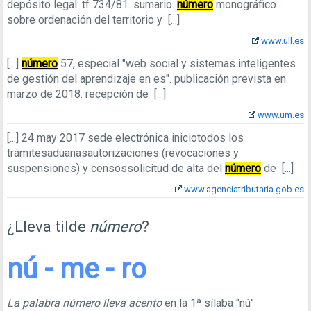
depósito legal: tf 734/81. sumario.
número
monográfico
sobre ordenación del territorio y
[...]
www.ull.es
[...]
número
57, especial "web social y sistemas inteligentes
de gestión del aprendizaje en es". publicación prevista en
marzo de 2018. recepción de
[...]
www.um.es
[...]
24 may 2017
sede electrónica iniciotodos los
trámitesaduanasautorizaciones (revocaciones y
suspensiones) y censossolicitud de alta del
número
de
[...]
www.agenciatributaria.gob.es
¿Lleva tilde
número
?
nú - me - ro
La palabra número
lleva acento
en la 1ª sílaba "nú"