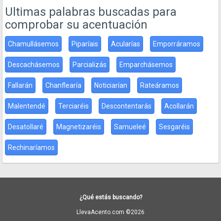
Ultimas palabras buscadas para
comprobar su acentuación
Chamullásemos
Piparíais
Acularías
Emporráramos
Descachásemos
Parcializás
Emparchásemos
Fallarán
Chanflearía
Noticiarían
Rateáramos
Malentendé
Terciaréis
Descontentarás
Acollarán
Desatollaré
Magnetizaréis
Samueleé
Sesgaréis
Rechinaríamos
¿Qué estás buscando?
LlevaAcento.com ©2026