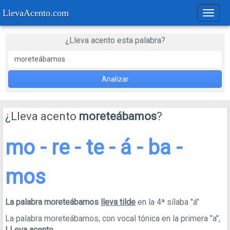
LlevaAcento.com
Regla
de
acent
¿Lleva acento esta palabra?
Analizar
¿Lleva acento
moreteábamos
?
mo - re - te - á - ba -
mos
La palabra moreteábamos
lleva tilde
en la 4ª sílaba "á"
La palabra moreteábamos, con vocal tónica en la primera "a",
LLeva acento
.