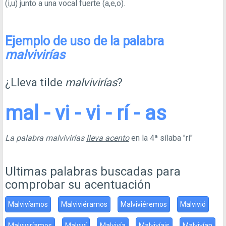
(i,u) junto a una vocal fuerte (a,e,o).
Ejemplo de uso de la palabra
malvivirías
¿Lleva tilde
malvivirías
?
mal - vi - vi - rí - as
La palabra malvivirías
lleva acento
en la 4ª sílaba "rí"
Ultimas palabras buscadas para
comprobar su acentuación
Malvivíamos
Malviviéramos
Malviviéremos
Malvivió
Malviviríamos
Malviví
Malvivía
Malvivíais
Malvivían