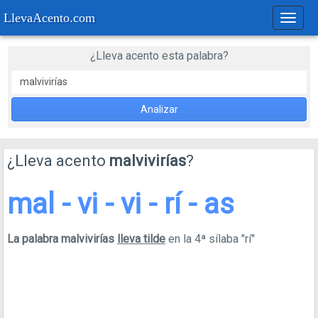
LlevaAcento.com
Regla
de
acent
¿Lleva acento esta palabra?
Analizar
¿Lleva acento
malvivirías
?
mal - vi - vi - rí - as
La palabra malvivirías
lleva tilde
en la 4ª sílaba "rí"