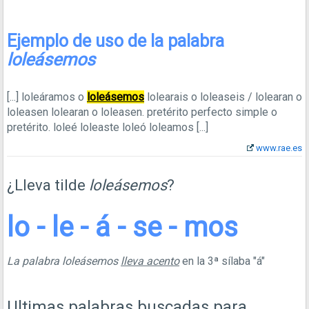
Ejemplo de uso de la palabra
loleásemos
[...]
loleáramos o
loleásemos
lolearais o loleaseis / lolearan o
loleasen lolearan o loleasen. pretérito perfecto simple o
pretérito. loleé loleaste loleó loleamos
[...]
www.rae.es
¿Lleva tilde
loleásemos
?
lo - le - á - se - mos
La palabra loleásemos
lleva acento
en la 3ª sílaba "á"
Ultimas palabras buscadas para