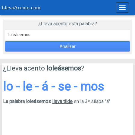
LlevaAcento.com
Regla
de
acent
¿Lleva acento esta palabra?
Analizar
¿Lleva acento
loleásemos
?
lo - le - á - se - mos
La palabra loleásemos
lleva tilde
en la 3ª sílaba "á"