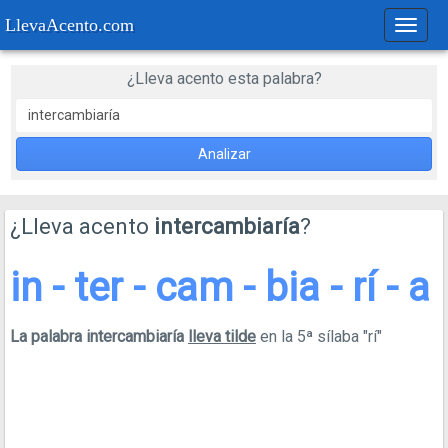
LlevaAcento.com
Regla
de
acent
¿Lleva acento esta palabra?
Analizar
¿Lleva acento
intercambiaría
?
in - ter - cam - bia - rí - a
La palabra intercambiaría
lleva tilde
en la 5ª sílaba "rí"