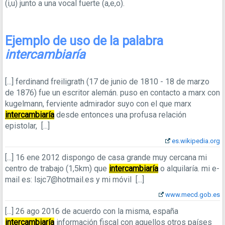
(i,u) junto a una vocal fuerte (a,e,o).
Ejemplo de uso de la palabra
intercambiaría
[...]
ferdinand freiligrath (17 de junio de 1810 - 18 de marzo
de 1876) fue un escritor alemán. puso en contacto a marx con
kugelmann, ferviente admirador suyo con el que marx
intercambiaría
desde entonces una profusa relación
epistolar,
[...]
es.wikipedia.org
[...]
16 ene 2012
dispongo de casa grande muy cercana mi
centro de trabajo (1,5km) que
intercambiaría
o alquilaría. mi e-
mail es: lsjc7@hotmail.es y mi móvil
[...]
www.mecd.gob.es
[...]
26 ago 2016
de acuerdo con la misma, españa
intercambiaría
información fiscal con aquellos otros países