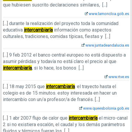
que hubiesen suscrito declaraciones similares,
[...]
www.lamoncloa.gob.es
[...]
durante la realización del proyecto toda la comunidad
educativa
intercambiaría
información como aspectos
culturales, tradiciones, comidas típicas, fiestas y
[...]
www.juntadeandalucia.es
[...]
9 feb 2012
el banco central europeo no está dispuesto a
asumir pérdidas y todavía no está claro el precio al que
intercambiaría
, si lo hace, los bonos
[...]
www.rtve.es
[...]
18 may 2015
que
intercambiaría
. el trayecto hasta el
colegio es de 15 minutos. estoy interesada en hacer un
intercambio con un/a profesor/a de francés.
[...]
www.queesbolonia.gob.es
[...]
1 abr 2007
flujo de calor que
intercambiaría
el micro-canal
2 si no existiera escalón, el caudal y los demás parámetros
fluidos y térmicos fueran los
[...]