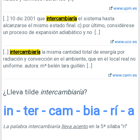
www.upm.es
[...]
10 dic 2001
que
intercambiaría
el sistema hasta
alcanzarse el mismo estado final. c) por último, considérese
un proceso de expansión adiabático y no
[...]
www.uco.es
[...]
intercambiaría
la misma cantidad total de energía por
radiación y convección en el ambiente, que en el local real no
uniforme. autora: mª belén lara guillén.
[...]
www.carm.es
¿Lleva tilde
intercambiaría
?
in - ter - cam - bia - rí - a
La palabra intercambiaría
lleva acento
en la 5ª sílaba "rí"