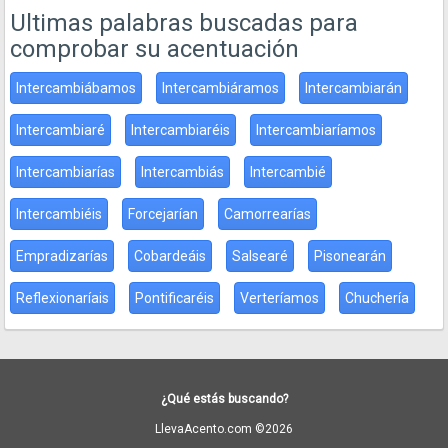
Ultimas palabras buscadas para
comprobar su acentuación
Intercambiábamos
Intercambiáramos
Intercambiarán
Intercambiaré
Intercambiaréis
Intercambiaríamos
Intercambiarías
Intercambiás
Intercambié
Intercambiéis
Forcejarían
Camorrearías
Empradizarías
Cobardeáis
Salsearé
Pisonearán
Reflexionaríais
Pontificaréis
Verteríamos
Chuchería
¿Qué estás buscando?
LlevaAcento.com ©2026