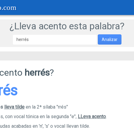
o.com
¿Lleva acento esta palabra?
Analizar
acento
herrés
?
rrés
és
lleva tilde
en la 2ª sílaba "rrés"
s, con vocal tónica en la segunda "e",
LLeva acento
.
das acabadas en 'n', 's' o vocal llevan tilde.