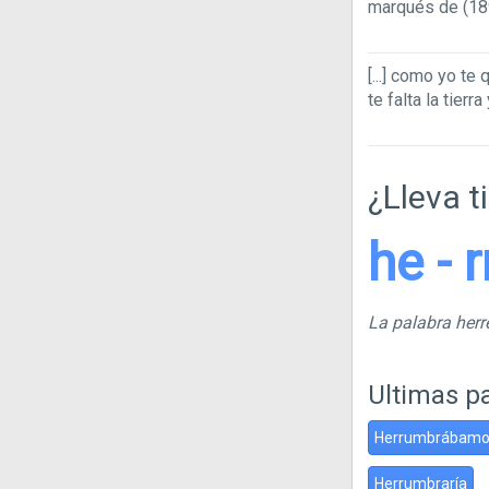
marqués de (189
[...]
como yo te qu
te falta la tierr
¿Lleva t
he - 
La palabra her
Ultimas p
Herrumbrábamo
Herrumbraría