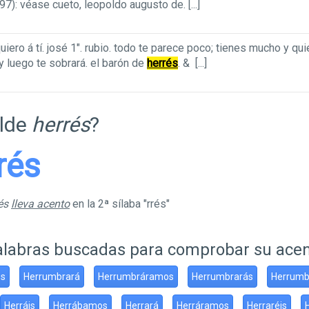
7): véase cueto, leopoldo augusto de.
[...]
iero á tí. josé 1". rubio. todo te parece poco; tienes mucho y qu
a y luego te sobrará. el barón de
herrés
. &
[...]
ilde
herrés
?
rrés
rés
lleva acento
en la 2ª sílaba "rrés"
alabras buscadas para comprobar su ace
s
Herrumbrará
Herrumbráramos
Herrumbrarás
Herrumb
Herráis
Herrábamos
Herrará
Herráramos
Herraréis