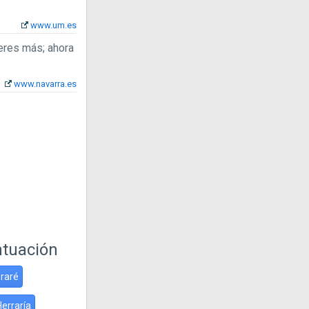
www.um.es
ieres más; ahora
www.navarra.es
ntuación
raré
Herraría