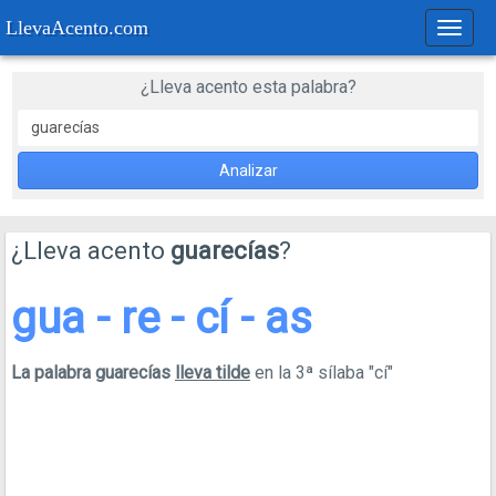
LlevaAcento.com
Regla
de
acent
¿Lleva acento esta palabra?
Analizar
¿Lleva acento
guarecías
?
gua - re - cí - as
La palabra guarecías
lleva tilde
en la 3ª sílaba "cí"