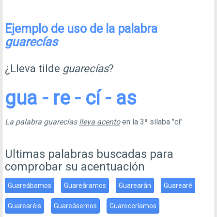
Ejemplo de uso de la palabra
guarecías
¿Lleva tilde
guarecías
?
gua - re - cí - as
La palabra guarecías
lleva acento
en la 3ª sílaba "cí"
Ultimas palabras buscadas para
comprobar su acentuación
Guareábamos
Guareáramos
Guarearán
Guarearé
Guarearéis
Guareásemos
Guareceríamos