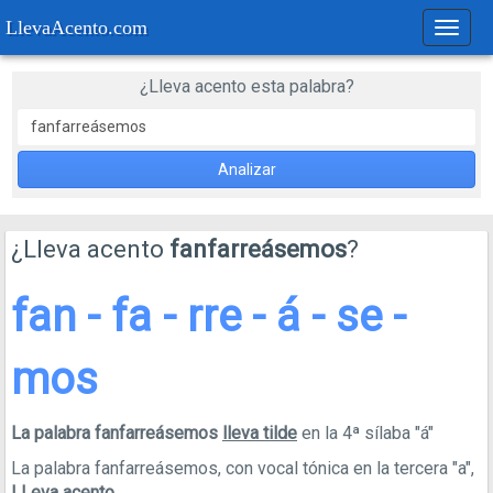
LlevaAcento.com
Regla
de
acent
¿Lleva acento esta palabra?
Analizar
¿Lleva acento
fanfarreásemos
?
fan - fa - rre - á - se -
mos
La palabra fanfarreásemos
lleva tilde
en la 4ª sílaba "á"
La palabra fanfarreásemos, con vocal tónica en la tercera "a",
LLeva acento
.