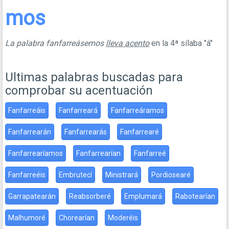
mos
La palabra fanfarreásemos
lleva acento
en la 4ª sílaba "á"
Ultimas palabras buscadas para
comprobar su acentuación
Fanfarreáis
Fanfarreará
Fanfarreáramos
Fanfarrearán
Fanfarrearás
Fanfarrearé
Fanfarrearíamos
Fanfarrearían
Fanfarreé
Fanfarreéis
Embrutecí
Ministrará
Pordiosearé
Garrapatearán
Reabsorberé
Emplumará
Rabotearían
Malhumoré
Chorearían
Moderéis