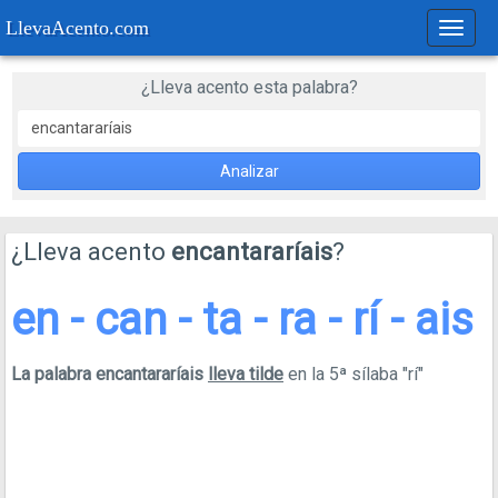
LlevaAcento.com
Regla
de
acent
¿Lleva acento esta palabra?
Analizar
¿Lleva acento
encantararíais
?
en - can - ta - ra - rí - ais
La palabra encantararíais
lleva tilde
en la 5ª sílaba "rí"