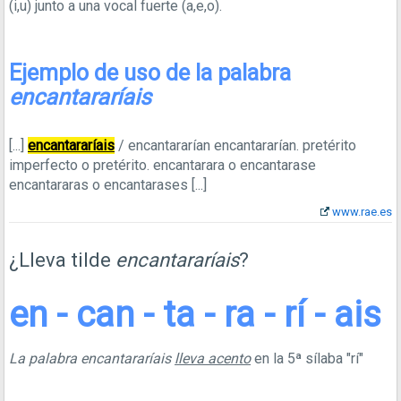
(i,u) junto a una vocal fuerte (a,e,o).
Ejemplo de uso de la palabra
encantararíais
[...]
encantararíais
/ encantararían encantararían. pretérito
imperfecto o pretérito. encantarara o encantarase
encantararas o encantarases
[...]
www.rae.es
¿Lleva tilde
encantararíais
?
en - can - ta - ra - rí - ais
La palabra encantararíais
lleva acento
en la 5ª sílaba "rí"