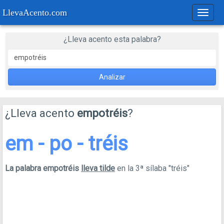
LlevaAcento.com
Regla
de
acent
¿Lleva acento esta palabra?
Analizar
¿Lleva acento
empotréis
?
em - po - tréis
La palabra empotréis
lleva tilde
en la 3ª sílaba "tréis"