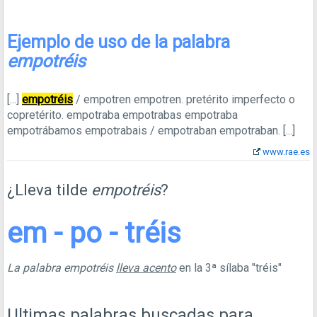
Ejemplo de uso de la palabra
empotréis
[...]
empotréis
/ empotren empotren. pretérito imperfecto o
copretérito. empotraba empotrabas empotraba
empotrábamos empotrabais / empotraban empotraban.
[...]
www.rae.es
¿Lleva tilde
empotréis
?
em - po - tréis
La palabra empotréis
lleva acento
en la 3ª sílaba "tréis"
Ultimas palabras buscadas para