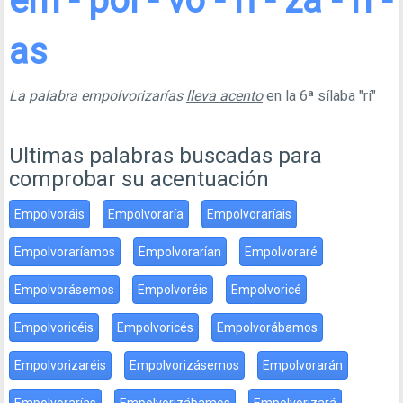
em - pol - vo - ri - za - rí -
as
La palabra empolvorizarías
lleva acento
en la 6ª sílaba "rí"
Ultimas palabras buscadas para
comprobar su acentuación
Empolvoráis
Empolvoraría
Empolvoraríais
Empolvoraríamos
Empolvorarían
Empolvoraré
Empolvorásemos
Empolvoréis
Empolvoricé
Empolvoricéis
Empolvoricés
Empolvorábamos
Empolvorizaréis
Empolvorizásemos
Empolvorarán