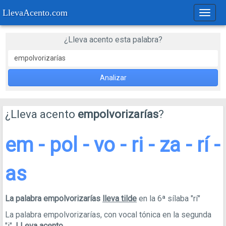
LlevaAcento.com
Regla
de
acent
¿Lleva acento esta palabra?
Analizar
¿Lleva acento
empolvorizarías
?
em - pol - vo - ri - za - rí -
as
La palabra empolvorizarías
lleva tilde
en la 6ª sílaba "rí"
La palabra empolvorizarías, con vocal tónica en la segunda
"i",
LLeva acento
.