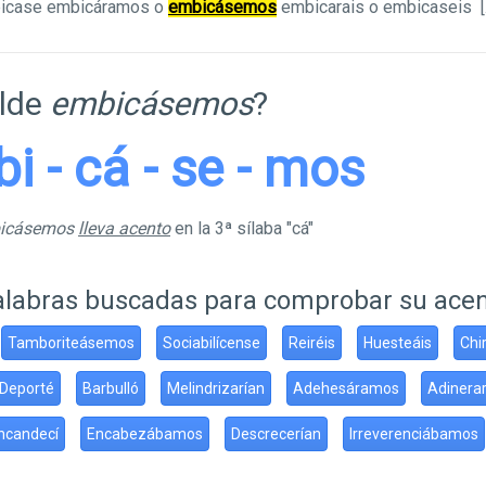
bicase embicáramos o
embicásemos
embicarais o embicaseis
[
ilde
embicásemos
?
bi - cá - se - mos
bicásemos
lleva acento
en la 3ª sílaba "cá"
alabras buscadas para comprobar su ace
Tamboriteásemos
Sociabilícense
Reiréis
Huesteáis
Chi
Deporté
Barbulló
Melindrizarían
Adehesáramos
Adinerar
ncandecí
Encabezábamos
Descrecerían
Irreverenciábamos