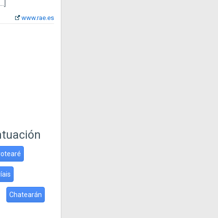
...]
www.rae.es
ntuación
rotearé
íais
Chatearán