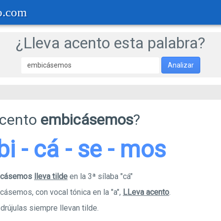
o.com
¿Lleva acento esta palabra?
Analizar
acento
embicásemos
?
bi - cá - se - mos
bicásemos
lleva tilde
en la 3ª sílaba "cá"
cásemos, con vocal tónica en la "a",
LLeva acento
.
rújulas siempre llevan tilde.