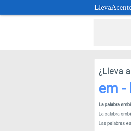
LlevaAcent
¿Lleva 
em - 
La palabra em
La palabra embi
Las palabras esd