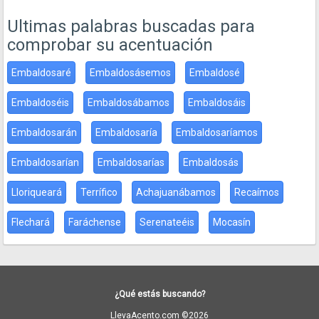
Ultimas palabras buscadas para
comprobar su acentuación
Embaldosaré
Embaldosásemos
Embaldosé
Embaldoséis
Embaldosábamos
Embaldosáis
Embaldosarán
Embaldosaría
Embaldosaríamos
Embaldosarían
Embaldosarías
Embaldosás
Lloriqueará
Terrífico
Achajuanábamos
Recaímos
Flechará
Faráchense
Serenateéis
Mocasín
¿Qué estás buscando?
LlevaAcento.com ©2026