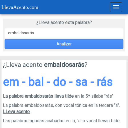
LlevaAcento.com
Regla
de
acent
¿Lleva acento esta palabra?
Analizar
¿Lleva acento
embaldosarás
?
em - bal - do - sa - rás
La palabra embaldosarás
lleva tilde
en la 5ª sílaba "rás"
La palabra embaldosarás, con vocal tónica en la tercera "a",
LLeva acento
.
Las palabras agudas acabadas en 'n', 's' o vocal llevan tilde.