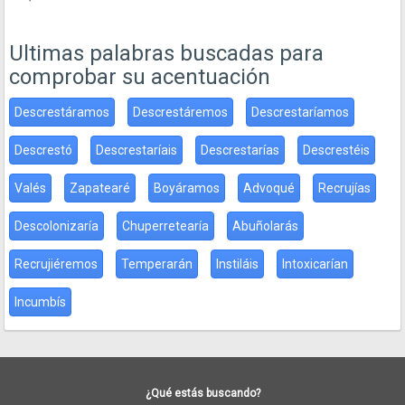
Ultimas palabras buscadas para
comprobar su acentuación
Descrestáramos
Descrestáremos
Descrestaríamos
Descrestó
Descrestaríais
Descrestarías
Descrestéis
Valés
Zapatearé
Boyáramos
Advoqué
Recrujías
Descolonizaría
Chuperretearía
Abuñolarás
Recrujiéremos
Temperarán
Instiláis
Intoxicarían
Incumbís
¿Qué estás buscando?