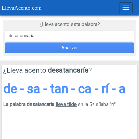
LlevaAcento.com
Regla
de
acent
¿Lleva acento esta palabra?
Analizar
¿Lleva acento
desatancaría
?
de - sa - tan - ca - rí - a
La palabra desatancaría
lleva tilde
en la 5ª sílaba "rí"