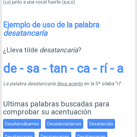
(i,u) junto a una vocal fuerte (a,e,o).
Ejemplo de uso de la palabra
desatancaría
¿Lleva tilde
desatancaría
?
de - sa - tan - ca - rí - a
La palabra desatancaría
lleva acento
en la 5ª sílaba "rí"
Ultimas palabras buscadas para
comprobar su acentuación
Desatancábamos
Desatancaríamos
Desatancáis
Desatancaréis
Desatancaríais
Desatancarían