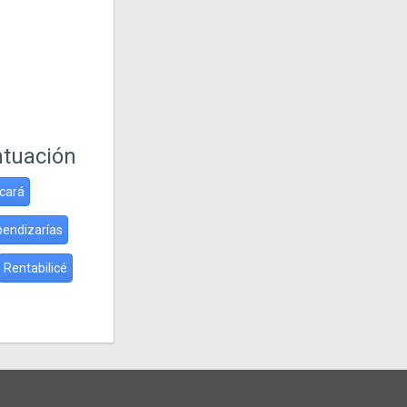
ntuación
cará
pendizarías
Rentabilicé