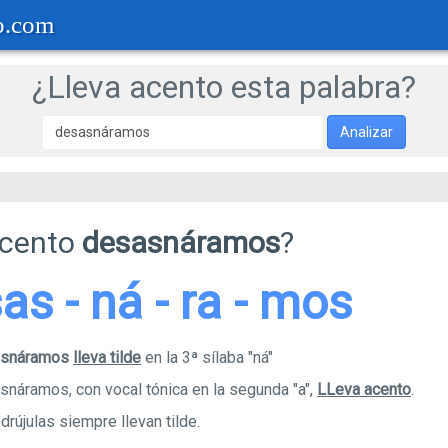
o.com
¿Lleva acento esta palabra?
Analizar
acento
desasnáramos
?
sas - ná - ra - mos
sasnáramos
lleva tilde
en la 3ª sílaba "ná"
snáramos, con vocal tónica en la segunda "a",
LLeva acento
.
rújulas siempre llevan tilde.