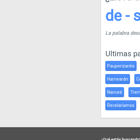
de - 
La palabra de
Ultimas p
Pauperizaréis
Harnearán
C
Nanceé
Trem
Recelaríamos
¿Qué estás buscando