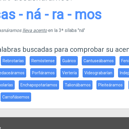
sas - ná - ra - mos
sasnáramos
lleva acento
en la 3ª sílaba "ná"
alabras buscadas para comprobar su ace
Rebrotarías
Remóstense
Guárico
Cantuseábamos
Feni
edaceáramos
Porfiáramos
Vertería
Videograbarían
Inde
olarías
Enchapopotaríamos
Talionábamos
Pleiteáramos
Carroñásemos
?