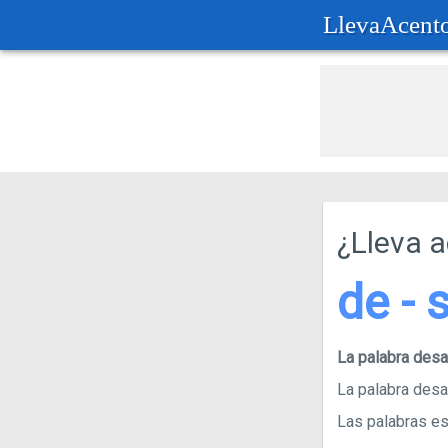
LlevaAcent
¿Lleva 
de - 
La palabra de
La palabra desa
Las palabras esd