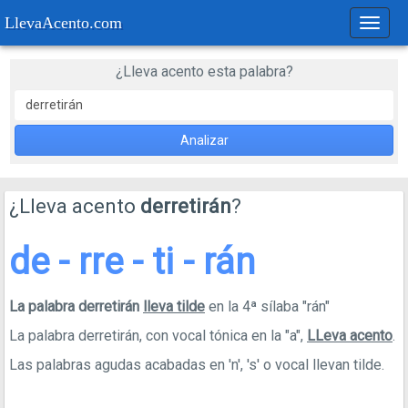
LlevaAcento.com
Regla
de
acent
¿Lleva acento esta palabra?
Analizar
¿Lleva acento
derretirán
?
de - rre - ti - rán
La palabra derretirán
lleva tilde
en la 4ª sílaba "rán"
La palabra derretirán, con vocal tónica en la "a",
LLeva acento
.
Las palabras agudas acabadas en 'n', 's' o vocal llevan tilde.