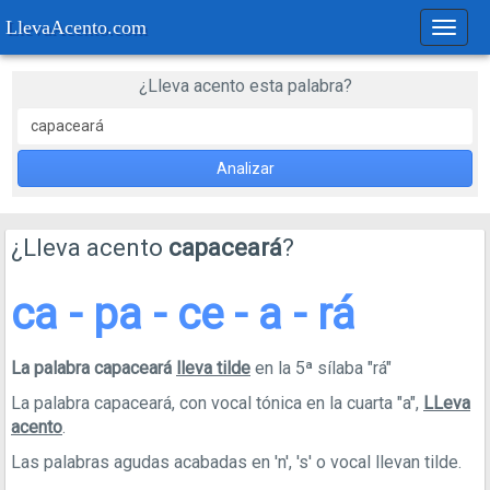
LlevaAcento.com
Regla
de
acent
¿Lleva acento esta palabra?
Analizar
¿Lleva acento
capaceará
?
ca - pa - ce - a - rá
La palabra capaceará
lleva tilde
en la 5ª sílaba "rá"
La palabra capaceará, con vocal tónica en la cuarta "a",
LLeva
acento
.
Las palabras agudas acabadas en 'n', 's' o vocal llevan tilde.