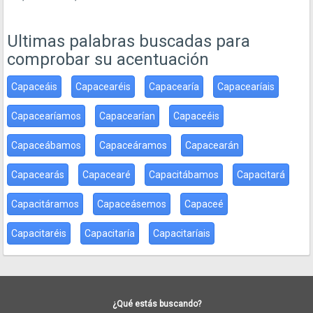
Ultimas palabras buscadas para
comprobar su acentuación
Capaceáis
Capacearéis
Capacearía
Capacearíais
Capacearíamos
Capacearían
Capaceéis
Capaceábamos
Capaceáramos
Capacearán
Capacearás
Capacearé
Capacitábamos
Capacitará
Capacitáramos
Capaceásemos
Capaceé
Capacitaréis
Capacitaría
Capacitaríais
¿Qué estás buscando?