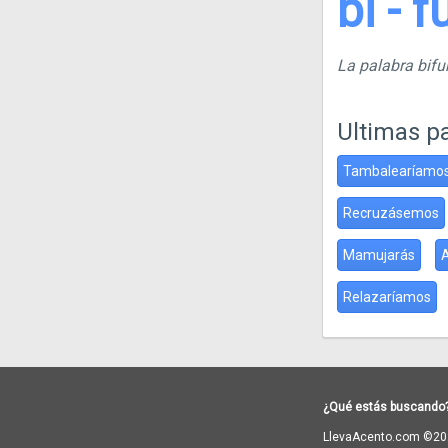
bi - f
La palabra bif
Ultimas p
Tambalearíamo
Recruzásemos
Mamujarás
Relazaríamos
¿Qué estás buscando
LlevaAcento.com ©20