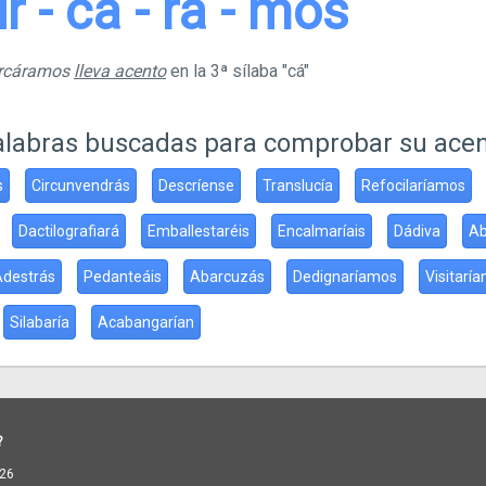
ur - cá - ra - mos
urcáramos
lleva acento
en la 3ª sílaba "cá"
alabras buscadas para comprobar su ace
s
Circunvendrás
Descríense
Translucía
Refocilaríamos
Dactilografiará
Emballestaréis
Encalmaríais
Dádiva
Ab
Adestrás
Pedanteáis
Abarcuzás
Dedignaríamos
Visitaría
Silabaría
Acabangarían
?
26