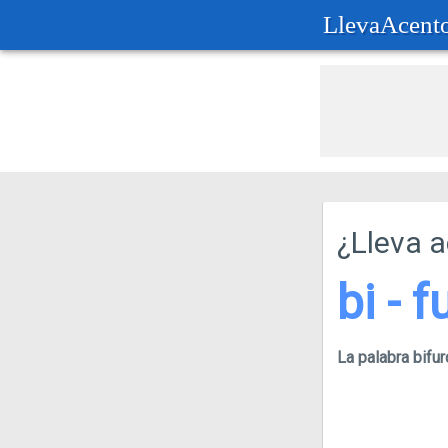
LlevaAcent
¿Lleva 
bi - f
La palabra bif