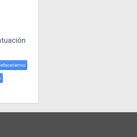
ntuación
ellacaríamos
n