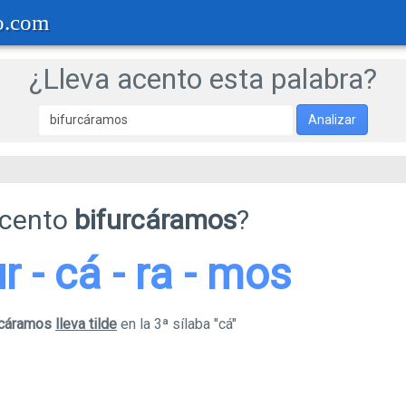
o.com
¿Lleva acento esta palabra?
Analizar
acento
bifurcáramos
?
ur - cá - ra - mos
urcáramos
lleva tilde
en la 3ª sílaba "cá"