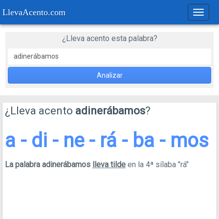
LlevaAcento.com
Regla
de
acent
¿Lleva acento esta palabra?
Analizar
¿Lleva acento
adinerábamos
?
a - di - ne - rá - ba - mos
La palabra adinerábamos
lleva tilde
en la 4ª sílaba "rá"