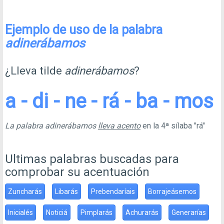
Ejemplo de uso de la palabra
adinerábamos
¿Lleva tilde
adinerábamos
?
a - di - ne - rá - ba - mos
La palabra adinerábamos
lleva acento
en la 4ª sílaba "rá"
Ultimas palabras buscadas para
comprobar su acentuación
Zuncharás
Libarás
Prebendaríais
Borrajeásemos
Inicialés
Noticiá
Pimplarás
Achurarás
Generarías