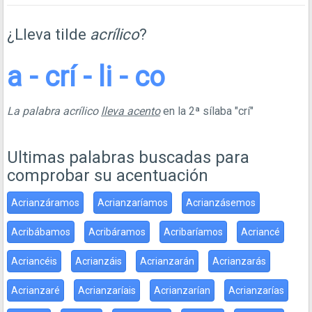
¿Lleva tilde
acrílico
?
a - crí - li - co
La palabra acrílico
lleva acento
en la 2ª sílaba "crí"
Ultimas palabras buscadas para
comprobar su acentuación
Acrianzáramos
Acrianzaríamos
Acrianzásemos
Acribábamos
Acribáramos
Acribaríamos
Acriancé
Acriancéis
Acrianzáis
Acrianzarán
Acrianzarás
Acrianzaré
Acrianzaríais
Acrianzarían
Acrianzarías