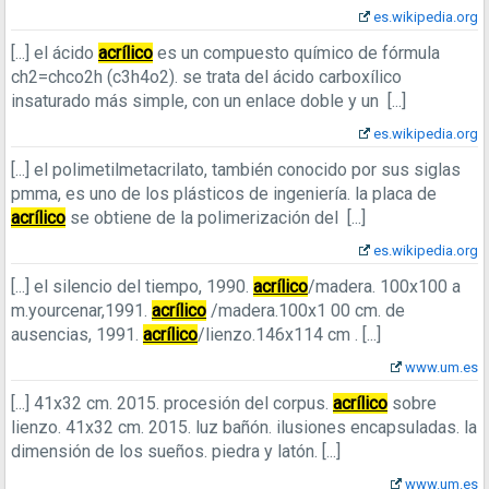
es.wikipedia.org
[...]
el ácido
acrílico
es un compuesto químico de fórmula
ch2=chco2h (c3h4o2). se trata del ácido carboxílico
insaturado más simple, con un enlace doble y un
[...]
es.wikipedia.org
[...]
el polimetilmetacrilato, también conocido por sus siglas
pmma, es uno de los plásticos de ingeniería. la placa de
acrílico
se obtiene de la polimerización del
[...]
es.wikipedia.org
[...]
el silencio del tiempo, 1990.
acrílico
/madera. 100x100 a
m.yourcenar,1991.
acrílico
/madera.100x1 00 cm. de
ausencias, 1991.
acrílico
/lienzo.146x114 cm .
[...]
www.um.es
[...]
41x32 cm. 2015. procesión del corpus.
acrílico
sobre
lienzo. 41x32 cm. 2015. luz bañón. ilusiones encapsuladas. la
dimensión de los sueños. piedra y latón.
[...]
www.um.es