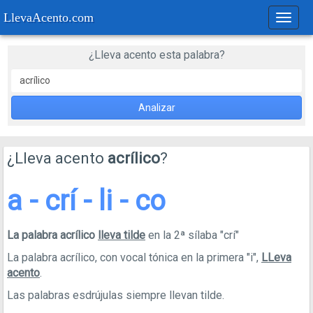
LlevaAcento.com
Regla
de
acent
¿Lleva acento esta palabra?
Analizar
¿Lleva acento
acrílico
?
a - crí - li - co
La palabra acrílico
lleva tilde
en la 2ª sílaba "crí"
La palabra acrílico, con vocal tónica en la primera "i",
LLeva
acento
.
Las palabras esdrújulas siempre llevan tilde.