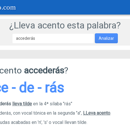
o.com
¿Lleva acento esta palabra?
Analizar
acento
accederás
?
e - de - rás
ederás
lleva tilde
en la 4ª sílaba "rás"
derás, con vocal tónica en la segunda "a",
LLeva acento
.
das acabadas en 'n', 's' o vocal llevan tilde.