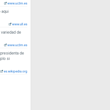
www.uc3m.es
o aqui
www.ull.es
 variedad de
www.uc3m.es
 presidenta de
plo si
es.wikipedia.org