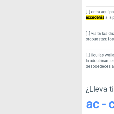
[...]
entra aquí p
accederás
a la 
[...]
visita los d
propuestas: foto
[...]
ilguilas wei
la adoctrinamien
desobedeces a 
¿Lleva t
ac - c