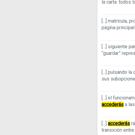
la carta. todos
[...]
matrícula, pr
página principa
[...]
siguiente pan
“guardar” repre
[...]
pulsando la o
sus subopcion
[...]
el funcionami
accederás
a las
[...]
accederás
rá
transición entre