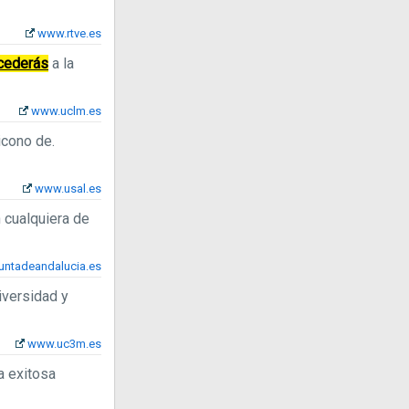
www.rtve.es
cederás
a la
www.uclm.es
icono de.
www.usal.es
n cualquiera de
untadeandalucia.es
niversidad y
www.uc3m.es
a exitosa