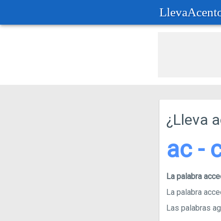
LlevaAcent
¿Lleva 
ac - c
La palabra acc
La palabra acce
Las palabras agu