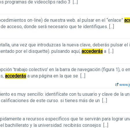
 los programas de videoclips radio 3
[...]
ocedimientos on-line) de nuestra web. al pulsar en el “enlace”
ac
l de acceso, donde será necesario que te identifiques.
[...]
talla, una vez que introduzcas la nueva clave, deberás pulsar el 
sentado por el disquette). pulsando aquí,
accederás
a
[...]
pción 'trabajo colectivo' en la barra de navegación (figura 1), o e
es,
accederás
a una página en la que se
[...]
www.j
ento es muy sencillo: identifícate con tu usuario y clave de la u
 calificaciones de este curso. si tienes más de un
[...]
pidamente a recursos específicos que te servirán para lograr un
 el bachillerato y la universidad. recibirás consejos
[...]