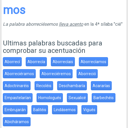
mos
La palabra aborreciésemos
lleva acento
en la 4ª sílaba "cié"
Ultimas palabras buscadas para
comprobar su acentuación
Aborrecí
Aborrecía
Aborrecíais
Aborrecíamos
Aborreciéramos
Aborreciéremos
Aborreció
Adoctrinaréis
Recoléis
Deschambaría
Acararías
Empastelarían
Homologués
Sexualicé
Barbechéis
Embrujarán
Balitéis
Lindásemos
Vigués
Abicháramos