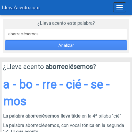
LlevaAcento.com
Regla
de
acent
¿Lleva acento esta palabra?
Analizar
¿Lleva acento
aborreciésemos
?
a - bo - rre - cié - se -
mos
La palabra aborreciésemos
lleva tilde
en la 4ª sílaba "cié"
La palabra aborreciésemos, con vocal tónica en la segunda
"e",
LLeva acento
.